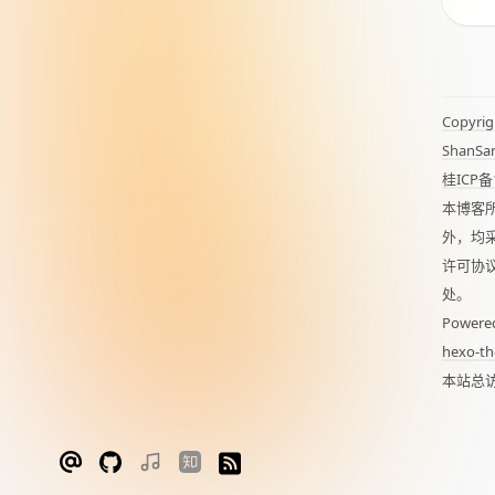
Copyrig
ShanSa
桂ICP备
本博客
外，均
许可协
处。
Powere
hexo-th
本站总