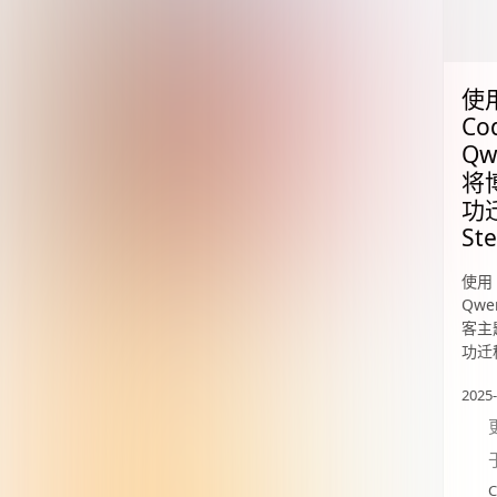
使用
Co
Qw
将
功
Ste
使用 
Qwe
客主题
功迁移
2025-
C