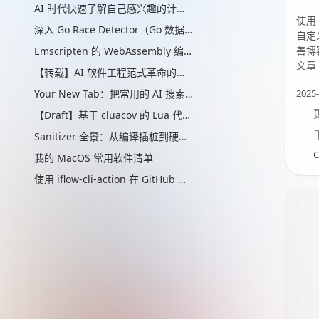
AI 时代快速了解自己感兴趣的计算机辅助的“制作工艺”管线
使用 
深入 Go Race Detector（Go 数据竞争检测器）：从编译器插桩到 ThreadSanitizer 运行时
自定义
善博
Emscripten 的 WebAssembly 编译实现解析
文章 
【转载】AI 软件工程范式革命的思考
Your New Tab：把常用的 AI 搜索放进新标签页
2025-
【Draft】基于 cluacov 的 Lua 代码分支覆盖率统计：从行级近似到指令级精确
Sanitizer 全景：从编译插桩到硬件标签的内存安全检测演进
C
我的 MacOS 常用软件清单
使用 iflow-cli-action 在 GitHub 与 Qwen3-Coder、Kimi K2 一起快速提升你的生产力