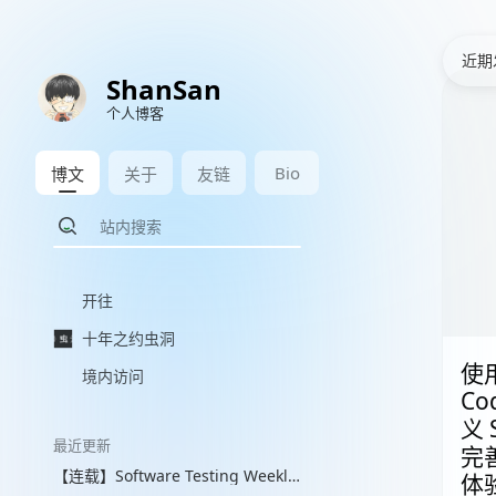
近期
ShanSan
个人博客
Bio
博文
关于
友链
开往
十年之约虫洞
使用
境内访问
Co
义 
最近更新
完
【连载】Software Testing Weekly 图文解读 with VLM
体