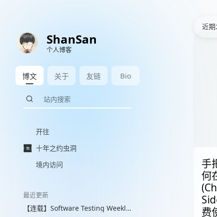
近期
ShanSan
个人博客
Bio
博文
关于
友链
开往
十年之约虫洞
手
境内访问
何在
(C
最近更新
Si
【连载】Software Testing Weekly 图文解读 with VLM
费