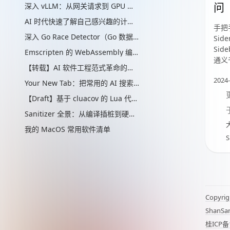
问
深入 vLLM：从网关请求到 GPU 批处理的推理引擎实现
AI 时代快速了解自己感兴趣的计算机辅助的“制作工艺”管线
手把
深入 Go Race Detector（Go 数据竞争检测器）：从编译器插桩到 ThreadSanitizer 运行时
Side
Sid
Emscripten 的 WebAssembly 编译实现解析
通义
【转载】AI 软件工程范式革命的思考
2024-
Your New Tab：把常用的 AI 搜索放进新标签页
【Draft】基于 cluacov 的 Lua 代码分支覆盖率统计：从行级近似到指令级精确
Sanitizer 全景：从编译插桩到硬件标签的内存安全检测演进
大
我的 MacOS 常用软件清单
S
Copyrig
ShanSa
桂ICP备