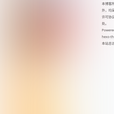
本博客
外，均
许可协
处。
Powere
hexo-th
本站总