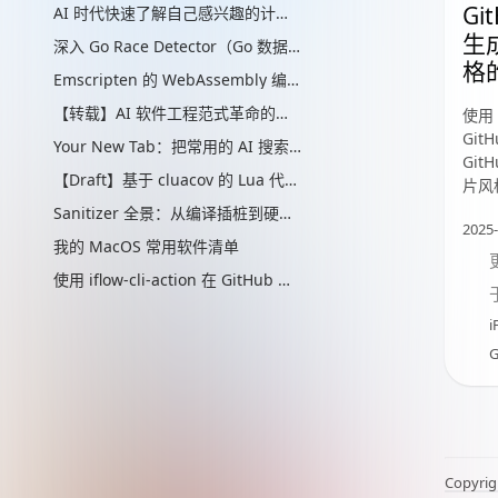
Gi
AI 时代快速了解自己感兴趣的计算机辅助的“制作工艺”管线
生
深入 Go Race Detector（Go 数据竞争检测器）：从编译器插桩到 ThreadSanitizer 运行时
格
Emscripten 的 WebAssembly 编译实现解析
【转载】AI 软件工程范式革命的思考
使用 
GitH
Your New Tab：把常用的 AI 搜索放进新标签页
Git
【Draft】基于 cluacov 的 Lua 代码分支覆盖率统计：从行级近似到指令级精确
片风
Sanitizer 全景：从编译插桩到硬件标签的内存安全检测演进
2025-
我的 MacOS 常用软件清单
使用 iflow-cli-action 在 GitHub 与 Qwen3-Coder、Kimi K2 一起快速提升你的生产力
i
G
Copyrig