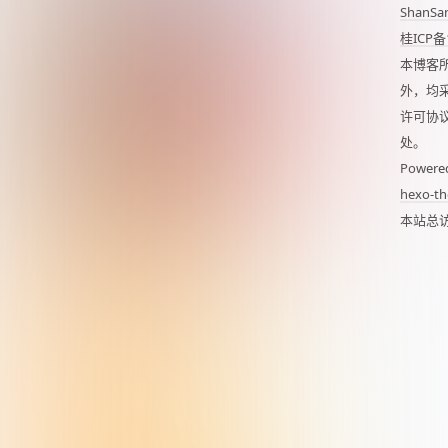
ShanSa
桂ICP备
本博客
外，均
许可协
处。
Powere
hexo-th
本站总