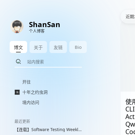
近期
ShanSan
个人博客
Bio
博文
关于
友链
开往
十年之约虫洞
使用
境内访问
CLI
Ac
最近更新
Qw
【连载】Software Testing Weekly 图文解读 with VLM
Co