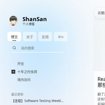
近期
ShanSan
个人博客
Bio
博文
关于
友链
开往
十年之约虫洞
Re
境内访问
那
翻了
最近更新
还有
【连载】Software Testing Weekly 图文解读 with VLM
前端