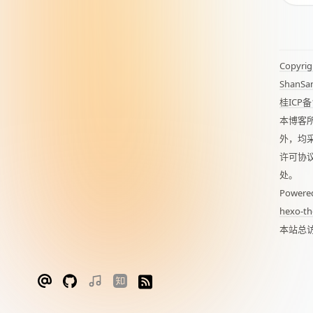
Copyrig
ShanSa
桂ICP备
本博客
外，均
许可协
处。
Powere
hexo-th
本站总