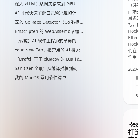
深入 vLLM：从网关请求到 GPU 批处理的推理引擎实现
（好
前端
AI 时代快速了解自己感兴趣的计算机辅助的“制作工艺”管线
最近
深入 Go Race Detector（Go 数据竞争检测器）：从编译器插桩到 ThreadSanitizer 运行时
写，做
Hoo
Emscripten 的 WebAssembly 编译实现解析
Eff
【转载】AI 软件工程范式革命的思考
Ho
Your New Tab：把常用的 AI 搜索放进新标签页
们在 
作用（
【Draft】基于 cluacov 的 Lua 代码分支覆盖率统计：从行级近似到指令级精确
Sanitizer 全景：从编译插桩到硬件标签的内存安全检测演进
2020-
我的 MacOS 常用软件清单
R
Rea
打