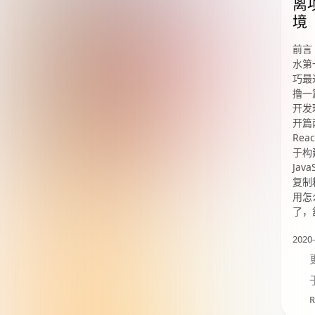
离
境
前言
水第
巧最
撸一
开发
开篇
Rea
于构
Jav
复制
用怎么
了，
2020-
R