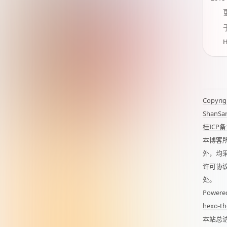
Copyrig
ShanSa
桂ICP备
本博客
外，均
许可协
处。
Powere
hexo-th
本站总