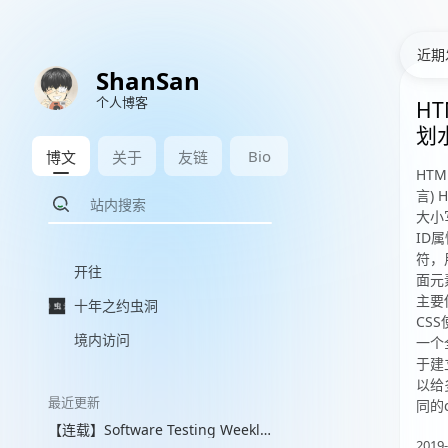
近期
ShanSan
个人博客
HT
划水
Bio
博文
关于
友链
HT
言)
大小
ID
符，
开往
面元
主要供
十年之约虫洞
CSS
境内访问
一个
于建
以给
最近更新
同的c
【连载】Software Testing Weekly 图文解读 with VLM
2019-