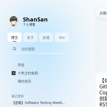
近期
ShanSan
个人博客
Bio
博文
关于
友链
开往
十年之约虫洞
【
境内访问
Gi
Cop
最近更新
创
【连载】Software Testing Weekly 图文解读 with VLM
RS