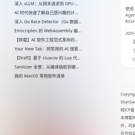
深入 vLLM：从网关请求到 GPU 批处理的推理引擎实现
使用 G
AI 时代快速了解自己感兴趣的计算机辅助的“制作工艺”管线
Age
RSS
深入 Go Race Detector（Go 数据竞争检测器）：从编译器插桩到 ThreadSanitizer 运行时
Emscripten 的 WebAssembly 编译实现解析
2025-
【转载】AI 软件工程范式革命的思考
Your New Tab：把常用的 AI 搜索放进新标签页
【Draft】基于 cluacov 的 Lua 代码分支覆盖率统计：从行级近似到指令级精确
C
Sanitizer 全景：从编译插桩到硬件标签的内存安全检测演进
我的 MacOS 常用软件清单
Copyrig
ShanSa
桂ICP备
本博客
外，均
许可协