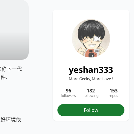
yeshan333
k. 号称下一代
件.
More Geeky, More Love !
96
182
153
followers
following
repos
Follow
装好环境依