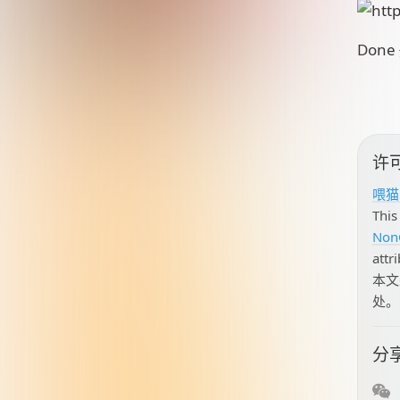
Done
许
喂猫
This
NonC
attr
本
处。
分