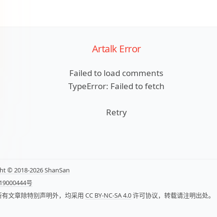
Artalk Error
Failed to load comments
TypeError: Failed to fetch
Retry
ht © 2018-2026 ShanSan
19000444号
所有文章除特别声明外，均采用
CC BY-NC-SA 4.0
许可协议，转载请注明出处。
d by
Astro
and
hexo-theme-stellar