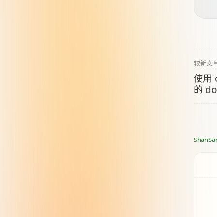
较新文
使用 c
的 dot
ShanSa