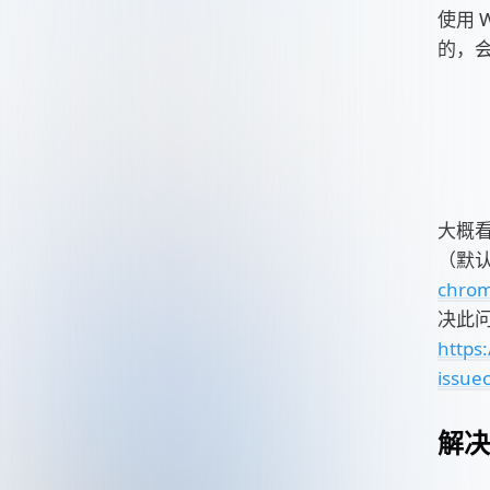
使用 
的，
大概看
（默认
chrom
决此问
https
issu
解决