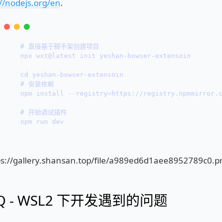
://nodejs.org/en
.
1
# 
直接基于脚手架创建项目
2
npx wxt@latest init yeshan-bowser-extensoin
3
4
cd yeshan-bowser-extensoin
5
# 
安装依赖
6
npm install --registry=https://registry.npmmirror.
7
8
# 
开始调试插件
9
npm run dev
10
Q - WSL2 下开发遇到的问题