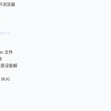
打开浏览器
tput/chrome-mv3" as an unpacked extension manually
n 文件
章
，还是没能解
 BUG