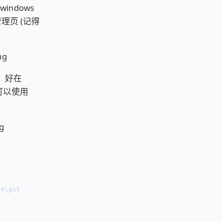
ndows
理页 (记得
，好在
们可以使用
ce\github\yeshan-bowser-extensoin\.output\chrome-mv3