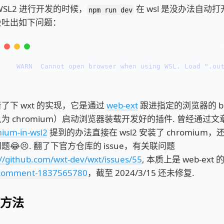
WSL2 进行开发的时候，
在 wsl 是没办法自动
npm run dev
会吐出如下问题：
1
WARN  Cannot open browser when using WSL. Load ".ou
2
了下 wxt 的实现，它是通过
web-ext
跟进指定的浏览器的 bi
为 chromium）启动浏览器装载开发好的插件. 曾经通过文
ium-in-wsl2
提到的办法直接在 wsl2 安装了 chromium
题😂😣. 翻了下官方仓库的 issue，有关联问题
://github.com/wxt-dev/wxt/issues/55
, 本质上是 web-ext 的
ecomment-1837565780
，截至 2024/3/15 还未修复.
方法