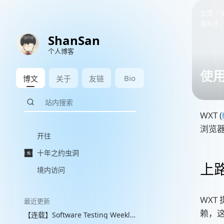
主页
发布于
ShanSan
个人博客
使用
Bio
博文
关于
友链
WXT (
浏览器
开往
十年之约虫洞
上路
境内访问
WX
最近更新
赖，这
【连载】Software Testing Weekly 图文解读 with VLM