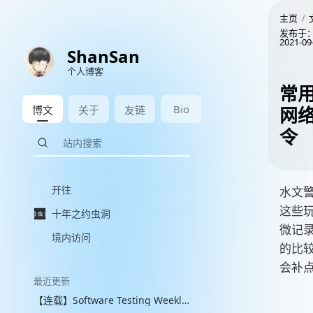
主页
发布于
2021-09
ShanSan
个人博客
常用
Bio
博文
关于
友链
网
令
开往
水文警
这些
十年之约虫洞
微记
境内访问
的比
会补点
最近更新
【连载】Software Testing Weekly 图文解读 with VLM