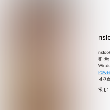
nsl
nslo
和 d
Wind
Power
可以
常用