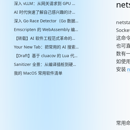
net
深入 vLLM：从网关请求到 GPU 批处理的推理引擎实现
AI 时代快速了解自己感兴趣的计算机辅助的“制作工艺”管线
深入 Go Race Detector（Go 数据竞争检测器）：从编译器插桩到 ThreadSanitizer 运行时
nets
Emscripten 的 WebAssembly 编译实现解析
Soc
这命
【转载】AI 软件工程范式革命的思考
也可
Your New Tab：把常用的 AI 搜索放进新标签页
数有
【Draft】基于 cluacov 的 Lua 代码分支覆盖率统计：从行级近似到指令级精确
如使用 
Sanitizer 全景：从编译插桩到硬件标签的内存安全检测演进
安装
n
我的 MacOS 常用软件清单
常用