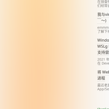
在排查
们经常会
uptim
top 命
我与v
会给出最
￣～)
min，
情
emm
了解下
zhua
很帅(ˉ
Windo
vim？
WSLg 
来的一
补完、
支持尝
便编程
2021 
在 Deve
了 Wi
WSL（W
将 W
系统） 对
进程
的支持
最近老是
App/S
服务器
己不怎
dock
章来纪念
的 Web