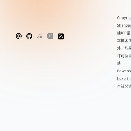
Copyrig
ShanSa
桂ICP备
本博客
外，均
许可协
处。
Powere
hexo-th
本站总