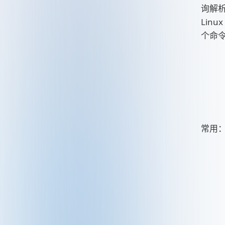
询解
Lin
个命
常用