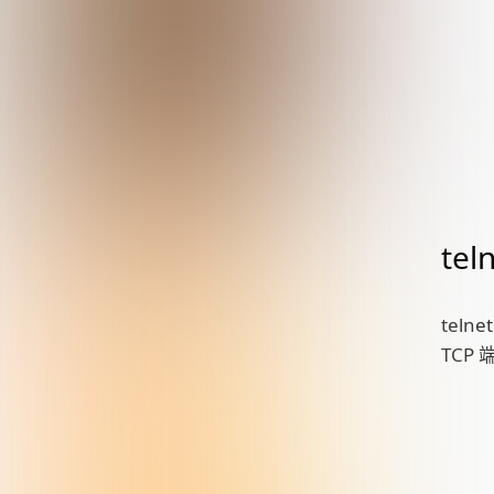
tel
teln
TCP