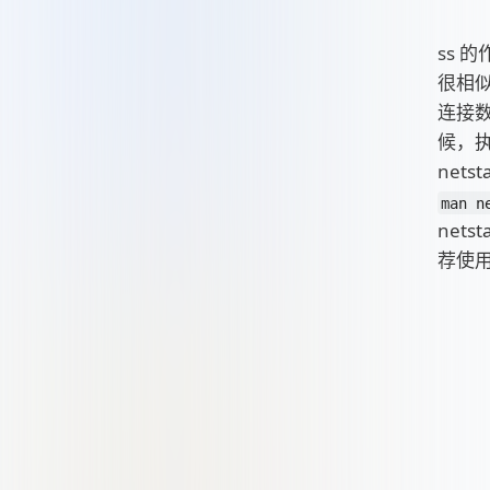
ss 的
很相
连接
候，
netst
man n
nets
荐使用