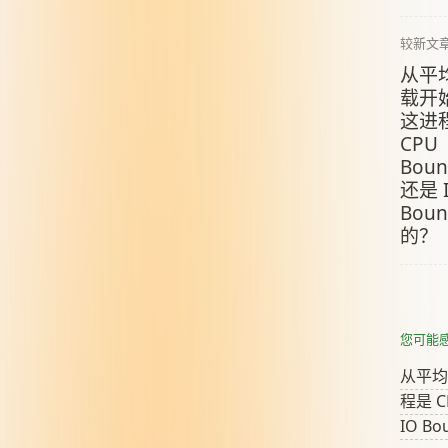
较新文
从平
载开
这进
CPU
Boun
还是 
Boun
的？
您可能
从平均
程是 C
IO B