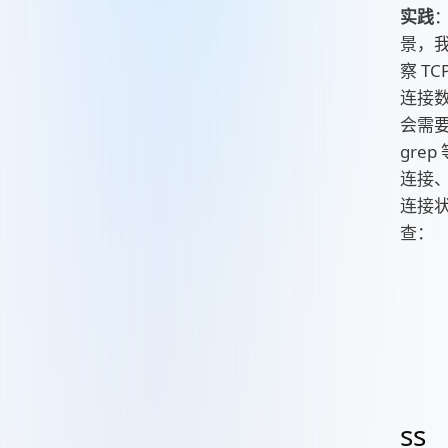
实践
景，
察 T
连接
会需
gre
连接、W
连接
查：
ss