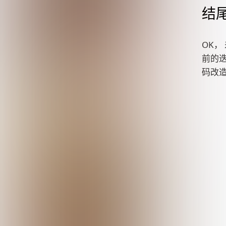
结
OK，
前的
码改