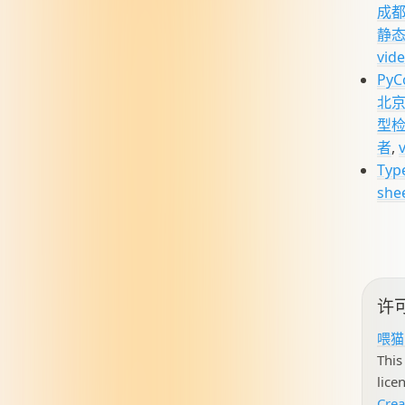
成都
静态
vid
PyC
北京
型
者
,
Type
shee
许
喂猫
This 
lice
Cre