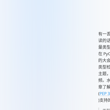
有一
读的
量类
在 PyC
的大
类型
主题
频。
章了解下
(
PEP 
)支持