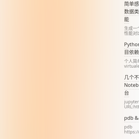
String
简单感
Binary 
数据类
能
生成一
性能对比 
utf 8 f
Timer 
Pyth
matplot
目依赖
列
个人简
virtual
virtu
建"隔离
几个不错
境"的工
Note
Pyth
Docs b
台
jupyte
URL:htt
结合Gi
https:/
pdb &&
pdb
https:
cn/3.7/