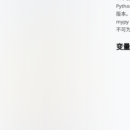
Pyth
版本
myp
不可为
变量