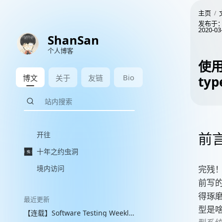
主页
发布于
2020-03
ShanSan
个人博客
使用
Bio
博文
关于
友链
typ
前
开往
十年之约虫洞
境内访问
完残！
前写的 
得琢
最近更新
型是
【连载】Software Testing Weekly 图文解读 with VLM