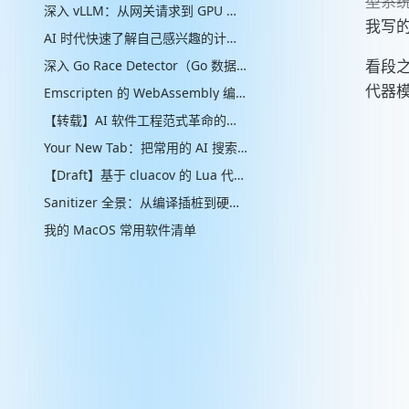
型系统
深入 vLLM：从网关请求到 GPU 批处理的推理引擎实现
我写
AI 时代快速了解自己感兴趣的计算机辅助的“制作工艺”管线
看段
深入 Go Race Detector（Go 数据竞争检测器）：从编译器插桩到 ThreadSanitizer 运行时
代器
Emscripten 的 WebAssembly 编译实现解析
【转载】AI 软件工程范式革命的思考
Your New Tab：把常用的 AI 搜索放进新标签页
【Draft】基于 cluacov 的 Lua 代码分支覆盖率统计：从行级近似到指令级精确
Sanitizer 全景：从编译插桩到硬件标签的内存安全检测演进
我的 MacOS 常用软件清单