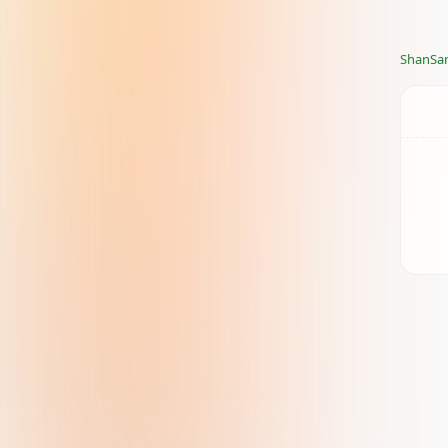
modul
在命令
bash p
ShanSa
A
Fa
Fa