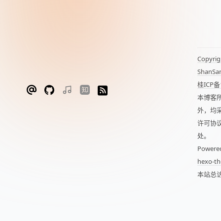
Copyrig
ShanSa
桂ICP备
本博客
外，均
许可协
处。
Powere
hexo-th
本站总