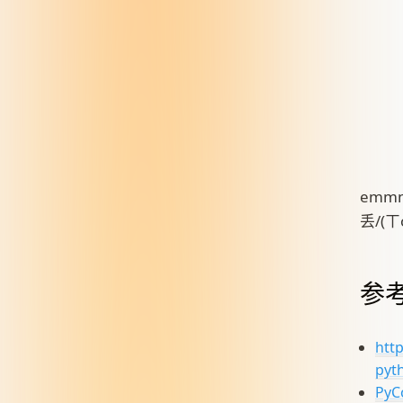
emm
丢/(ㄒ
参
htt
pyt
PyC