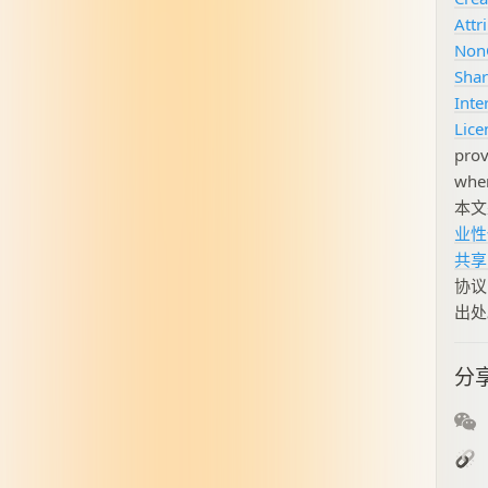
Attr
Non
Shar
Inte
Lice
prov
when
本
业性
共享 
协议
出处
分