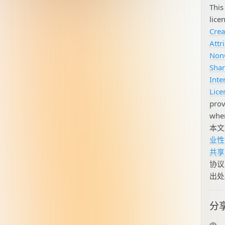
This 
lice
Cre
Attr
Non
Shar
Inte
Lice
prov
when
本
业性
共享 
协议
出处
分