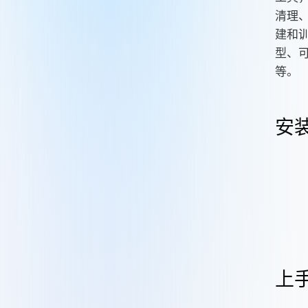
清理
建和
型、
等。
安
上