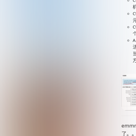
C
C
C
A
emm
了。