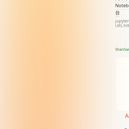
境"的工
Note
Pyth
Docs b
台
jupyte
URL:htt
结合Gi
https:/
ShanSa
A