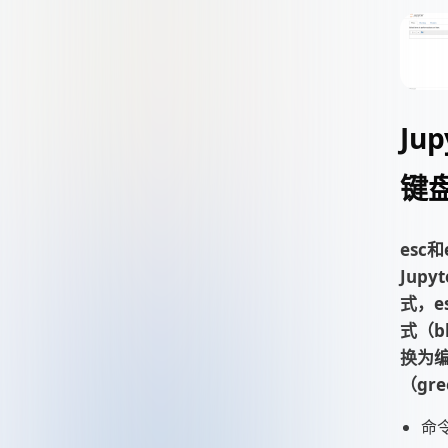
Ju
键
esc
Jup
式，e
式（bl
换为
（gre
命令