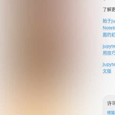
了解
始于Ju
Note
面的
jupyt
用技
Jupy
文版
许
喂猫