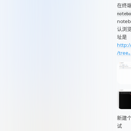
在终
notebo
note
认浏
址是
http:/
/tree
新建个
试