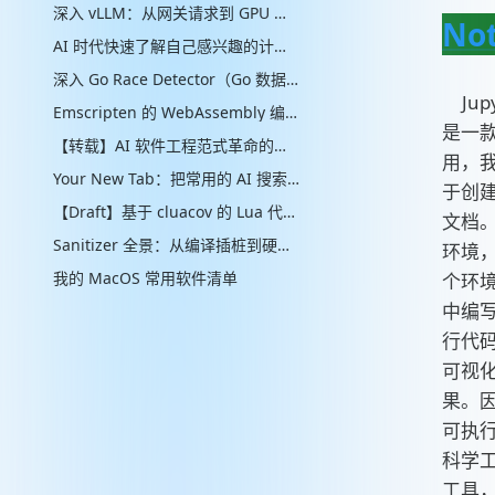
深入 vLLM：从网关请求到 GPU 批处理的推理引擎实现
No
AI 时代快速了解自己感兴趣的计算机辅助的“制作工艺”管线
深入 Go Race Detector（Go 数据竞争检测器）：从编译器插桩到 ThreadSanitizer 运行时
Jupy
Emscripten 的 WebAssembly 编译实现解析
是一
【转载】AI 软件工程范式革命的思考
用，
Your New Tab：把常用的 AI 搜索放进新标签页
于创
【Draft】基于 cluacov 的 Lua 代码分支覆盖率统计：从行级近似到指令级精确
文档
Sanitizer 全景：从编译插桩到硬件标签的内存安全检测演进
环境
我的 MacOS 常用软件清单
个环
中编
行代
可视
果。
可执
科学
工具