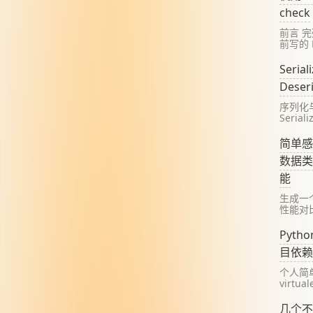
check
前言 
前写的 
磨这比
Pytho
Serial
），不
Deseri
之前写
代码： 
序列化
Serial
Struct
String
简单感
Binary 
数据类
能
生成一
性能对比 
utf 8 f
Timer 
Pyth
matplot
目依赖
列
个人简
virtual
virtu
建"隔离
几个不错