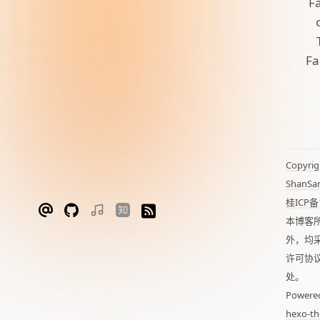
Fa
Fa
Copyrig
ShanSa
桂ICP备
本博客
外，均
许可协
处。
Powere
hexo-th