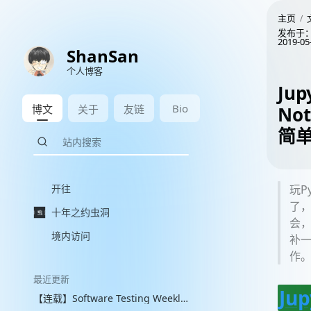
主页
发布于
2019-05
ShanSan
个人博客
Jup
Bio
博文
关于
友链
No
简
开往
玩P
了，
十年之约虫洞
会
境内访问
补
作
最近更新
Jup
【连载】Software Testing Weekly 图文解读 with VLM