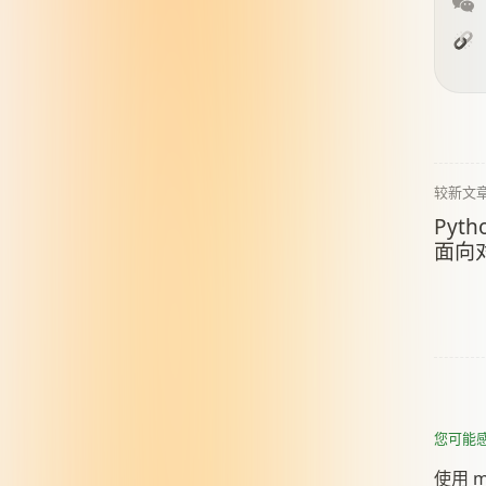
较新文
Pyth
面向
您可能
使用 my