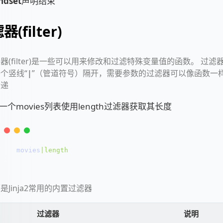
ndset
声明结束
(filter)
器(filter)是一些可以用来修改和过滤特殊变量值的函数。 过滤
个竖线“
|
”（管道符号）隔开，需要参数的过滤器可以像函数一
传递
 对一个movies列表使用length过滤器获取其长度
1
movies
|length
2
是Jinja2常用的内置过滤器
过滤器
说明