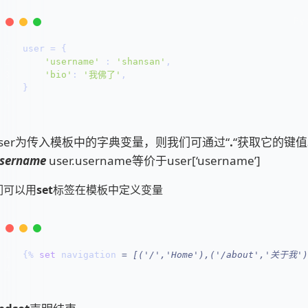
1
user = {
2
'username'
 : 
'shansan'
,
3
'bio'
: 
'我佛了'
,
4
}
5
ser为传入模板中的字典变量，则我们可通过“
.
“获取它的键值
username
user.username等价于user[‘username’]
们可以用
set
标签在模板中定义变量
1
{% 
set
 navigation 
= [(
'/'
,
'Home'
),(
'/about'
,
'关于我'
2