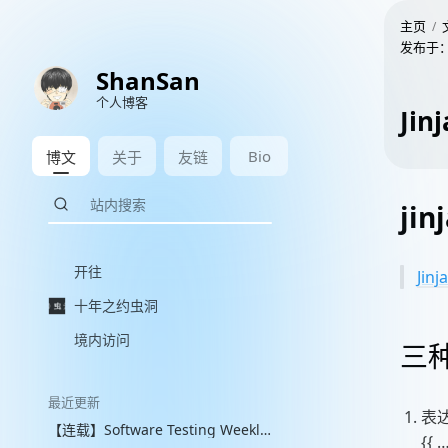
主页
发布于
ShanSan
个人博客
Ji
Bio
博文
关于
友链
ji
开往
Ji
十年之约虫洞
境内访问
三
最近更新
表
【连载】Software Testing Weekly 图文解读 with VLM
{{ …