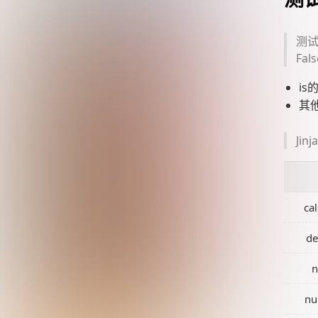
测试
Fa
is
其
Ji
cal
de
n
nu