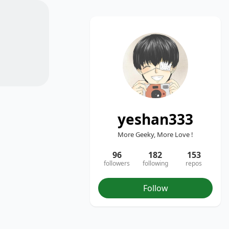
yeshan333
More Geeky, More Love !
96
182
153
followers
following
repos
Follow