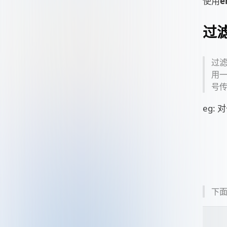
使用
e
过滤器
过滤
用一
号
eg:
下面