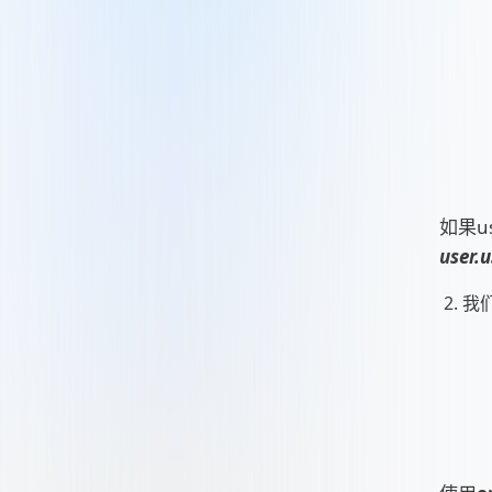
如果u
user.
我