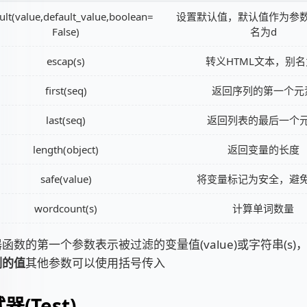
ult(value,default_value,boolean=
设置默认值，默认值作为参
False)
名为d
escap(s)
转义HTML文本，别名
first(seq)
返回序列的第一个元
last(seq)
返回列表的最后一个
length(object)
返回变量的长度
safe(value)
将变量标记为安全，避
wordcount(s)
计算单词数量
函数的第一个参数表示被过滤的变量值(value)或字符串(s)
侧的值
其他参数可以使用括号传入
器(Test)