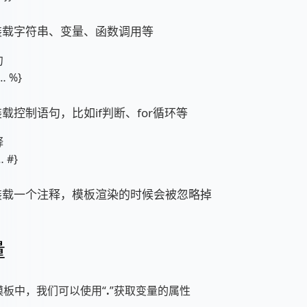
装载字符串、变量、函数调用等
句
… %}
载控制语句，比如if判断、for循环等
释
… #}
装载一个注释，模板渲染的时候会被忽略掉
量
模板中，我们可以使用“
.
”获取变量的属性