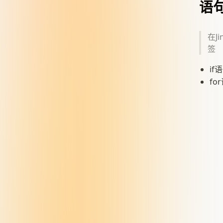
语
在J
签
if
fo