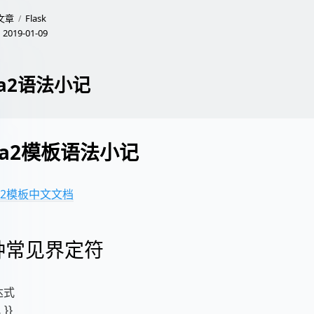
文章
Flask
：
2019-01-09
nja2语法小记
nja2模板语法小记
nja2模板中文文档
种常见界定符
达式
 }}