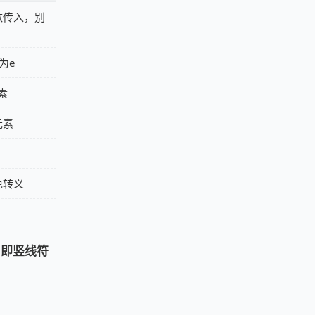
数传入，别
为e
素
元素
免转义
，
即竖线符