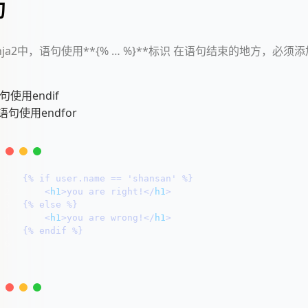
句
inja2中，语句使用**{% … %}**标识 在语句结束的地方，必须
语句使用endif
r语句使用endfor
1
{% 
if
 user.name == 'shansan' %}
2
<
h1
>
you are right!
</
h1
>
3
{% 
else
 %}
4
<
h1
>
you are wrong!
</
h1
>
5
{% 
endif
 %}
6