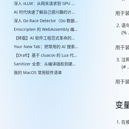
深入 vLLM：从网关请求到 GPU 批处理的推理引擎实现
AI 时代快速了解自己感兴趣的计算机辅助的“制作工艺”管线
用于
深入 Go Race Detector（Go 数据竞争检测器）：从编译器插桩到 ThreadSanitizer 运行时
语
Emscripten 的 WebAssembly 编译实现解析
{% 
【转载】AI 软件工程范式革命的思考
Your New Tab：把常用的 AI 搜索放进新标签页
用于装
【Draft】基于 cluacov 的 Lua 代码分支覆盖率统计：从行级近似到指令级精确
注
Sanitizer 全景：从编译插桩到硬件标签的内存安全检测演进
{# 
我的 MacOS 常用软件清单
用于
变
在