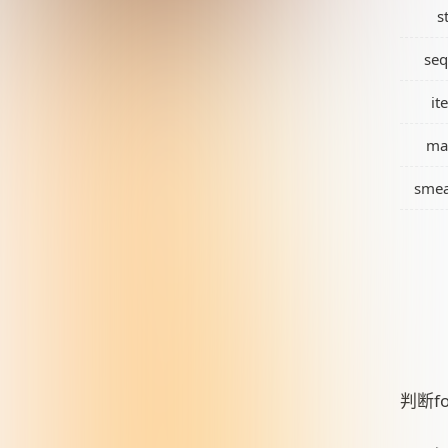
s
seq
it
ma
smea
判断f