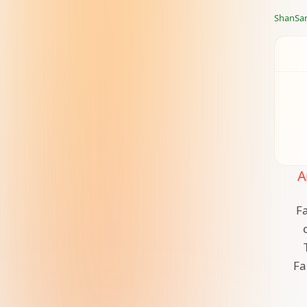
flags(io
ShanSa
A
Fa
Fa