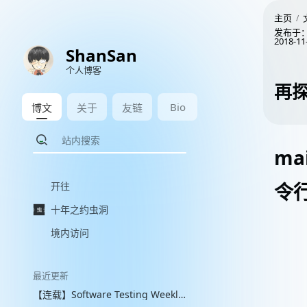
主页
发布于
2018-11
ShanSan
个人博客
再
Bio
博文
关于
友链
ma
令
开往
十年之约虫洞
境内访问
最近更新
【连载】Software Testing Weekly 图文解读 with VLM