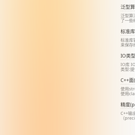
泛型算
泛型算法
了一些
口，如
是“泛
标准库
以用于
多种容
标准库
准库类
来保存
组类型
个容器
象的集
IO类
容器我
储和访
IO库 I
顺序不
类型:
是与元
ostr
作 cin
C++面
从标准输
一个os
使用st
输
使用cla
的唯一
权限 使
精度(pr
定义在
前的成员
C++输
clas
（pre
输出 使
setprec
width() f