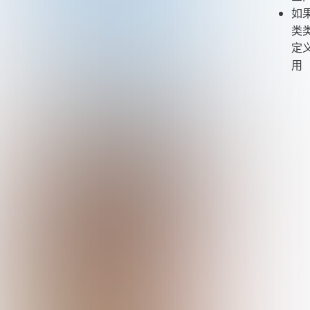
如
类
定
用