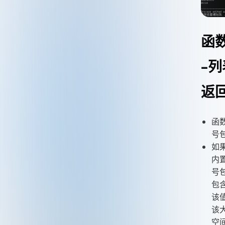
函
–
返
函
号
如
内
号
包
该
该
空