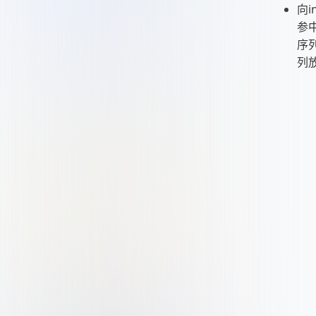
向in
参
序
列